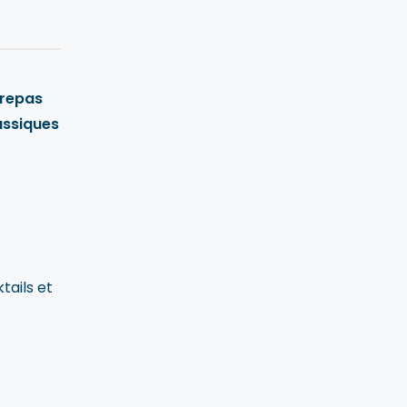
 repas
assiques
tails et