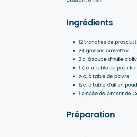
Cuisson : 6 min
Ingrédients
12 tranches de prosciut
24 grosses crevettes
2 c. à soupe d’huile d’oli
1 ½ c. à table de paprik
½ c. à table de poivre
½ c. à table d’ail en pou
1 pincée de piment de 
Préparation