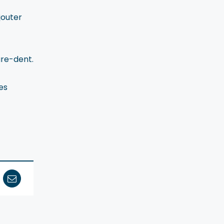
jouter
ure-dent.
es