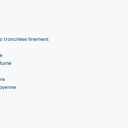
to tranchées finement
ve
a fumé
dre
Cayenne