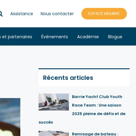
Assistance
Nous contacter
ESPACE MEMBRE
s et partenaires
Événements
Académie
Blogue
Récents articles
Barrie Yacht Club Youth
Race Team : Une saison
2025 pleine de défis et de
succès
Remisage de bateau :