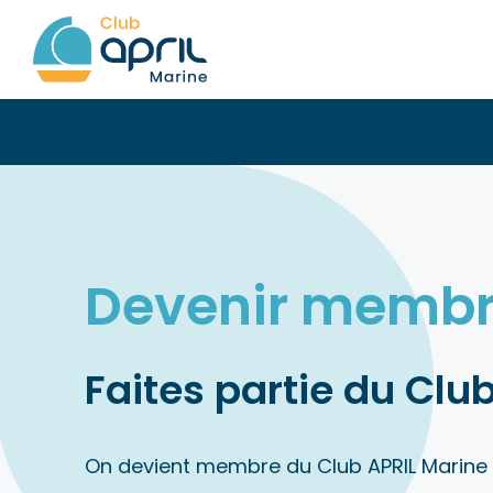
Skip
to
content
Devenir memb
Faites partie du Clu
On devient membre du Club APRIL Marine 