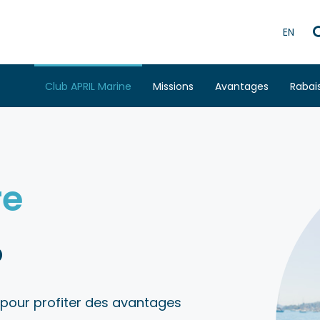
EN
Club APRIL Marine
Missions
Avantages
Rabai
re
b
pour profiter des avantages