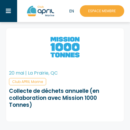
Skip
EN
to
ESPACE MEMBRE
Toggle
content
Navigation
Assistance
Qui sommes-nous?
Missions
20 mai | La Prairie, QC
Avantages
Club APRIL Marine
Rabais et partenaires
Collecte de déchets annuelle (en
collaboration avec Mission 1000
Événements
Tonnes)
Académie