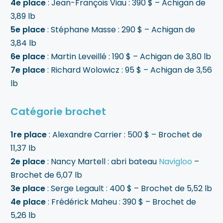
4e place
: Jean-François Viau : 390 $ – Achigan de
3,89 lb
5e place
: Stéphane Masse : 290 $ – Achigan de
3,84 lb
6e place
: Martin Leveillé : 190 $ – Achigan de 3,80 lb
7e place
: Richard Wolowicz : 95 $ – Achigan de 3,56
lb
Catégorie brochet
1re place
: Alexandre Carrier : 500 $ – Brochet de
11,37 lb
2e place
: Nancy Martell : abri bateau
Navigloo
–
Brochet de 6,07 lb
3e place
: Serge Legault : 400 $ – Brochet de 5,52 lb
4e place
: Frédérick Maheu : 390 $ – Brochet de
5,26 lb