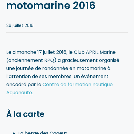
motomarine 2016
Blogue
Notre équipe
26 juillet 2016
Nous contacter
Le dimanche 17 juillet 2016, le Club APRIL Marine
(anciennement RPQ) a gracieusement organisé
une journée de randonnée en motomarine à
l’attention de ses membres. Un événement
encadré par le
Centre de formation nautique
Aquanaute
.
À la carte
La berge des Cageux